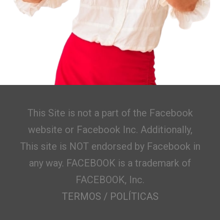
This Site is not a part of the Facebook
website or Facebook Inc. Additionally,
This site is NOT endorsed by Facebook in
any way. FACEBOOK is a trademark of
FACEBOOK, Inc.
TERMOS
/
POLÍTICAS